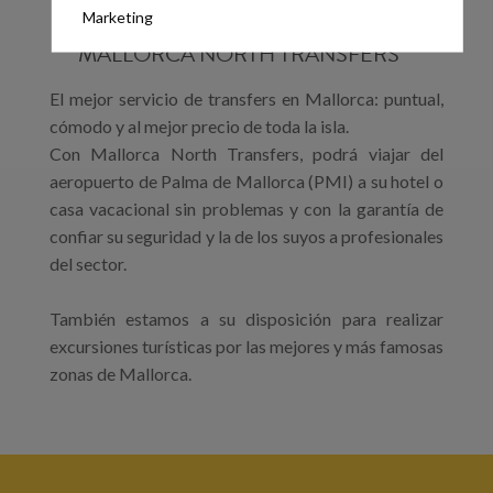
TRANSFERS PRIVADOS
Marketing
MALLORCA NORTH TRANSFERS
El mejor servicio de transfers en Mallorca: puntual,
cómodo y al mejor precio de toda la isla.
Con Mallorca North Transfers, podrá viajar del
aeropuerto de Palma de Mallorca (PMI) a su hotel o
casa vacacional sin problemas y con la garantía de
confiar su seguridad y la de los suyos a profesionales
del sector.
También estamos a su disposición para realizar
excursiones turísticas por las mejores y más famosas
zonas de Mallorca.