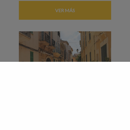
VER MÁS
ALCÚDIA
En Mallorca North Transfers le llevamos